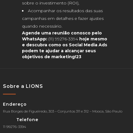
sobre o investimento (ROI),
Acompanhar os resultados das suas
campanhas em detalhes e fazer ajustes
quando necessário.
Agende uma reunião conosco pelo
WhatsApp:
(11) 99276-3394
hoje mesmo
e descubra como os Social Media Ads
podem te ajudar a alcançar seus
objetivos de marketing!23
Sobre a LIONS
Endereço
Rua Borges de Figueiredo, 303 – Conjuntos 311 e 312 – Mooca, São Paulo
Telefone
11 99276-3394