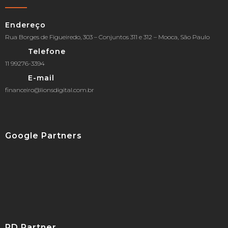
Endereço
Rua Borges de Figueiredo, 303 – Conjuntos 311 e 312 – Mooca, São Paulo
Telefone
11 99276-3394
E-mail
financeiro@lionsdigital.com.br
Google Partners
RD Partner