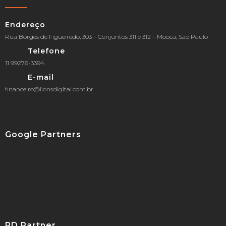
Endereço
Rua Borges de Figueiredo, 303 – Conjuntos 311 e 312 – Mooca, São Paulo
Telefone
11 99276-3394
E-mail
financeiro@lionsdigital.com.br
Google Partners
RD Partner