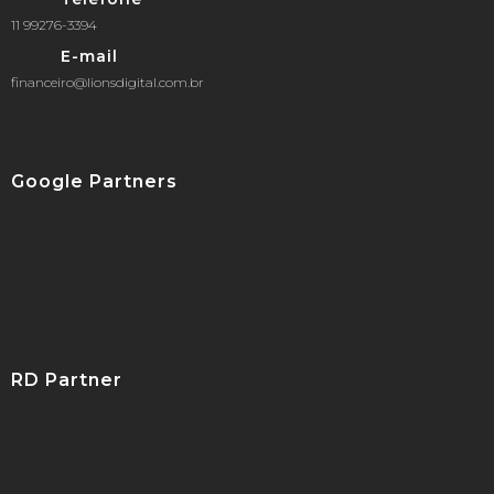
11 99276-3394
E-mail
financeiro@lionsdigital.com.br
Google Partners
RD Partner