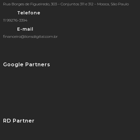
Rua Borges de Figueiredo, 303 – Conjuntos 311 e 312 – Mooca, São Paulo
Telefone
11 99276-3394
E-mail
financeiro@lionsdigital.com.br
Google Partners
RD Partner