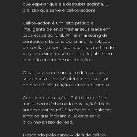
que esperar que ela descubra sozinha. É
pra isso que serve o call-to-action!
Call-to-action é um jeito prático e
inteligente de encaminhar seus leads em
cada etapa do funil. Afinal, marketing de
conteúdo é bacana pra criar uma relação
de confiança com seu lead, mas no fim do
dia acaba virando só um blog legal se seu
lead não entender sua intenção.
O call-to-action é um jeito de dizer aos
seus leads que você oferece mais coisas
do que só informação e entretenimento.
Comandos em ação: “Call-to-action” se
traduz como “chamado para ação”. Meio
autoexplicativo né? São frases ou palavras
simples que indicam qual deve ser o
próximo passo do lead.
Descendo pelo cano: A ideia do call-to-