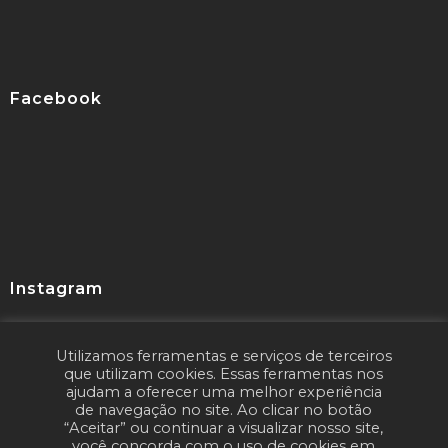
Facebook
Instagram
Utilizamos ferramentas e serviços de terceiros
Seguir
que utilizam cookies. Essas ferramentas nos
ajudam a oferecer uma melhor experiência
de navegação no site. Ao clicar no botão
“Aceitar” ou continuar a visualizar nosso site,
você concorda com o uso de cookies em