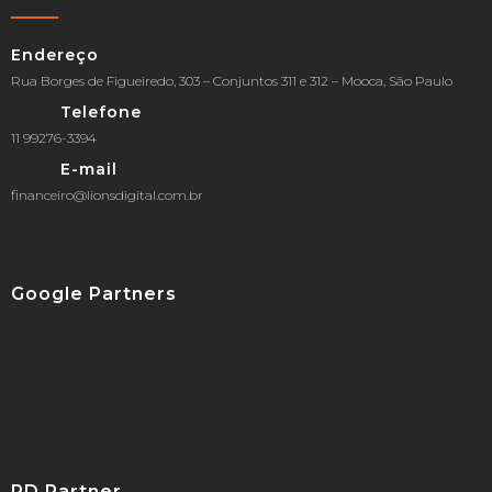
Endereço
Rua Borges de Figueiredo, 303 – Conjuntos 311 e 312 – Mooca, São Paulo
Telefone
11 99276-3394
E-mail
financeiro@lionsdigital.com.br
Google Partners
RD Partner