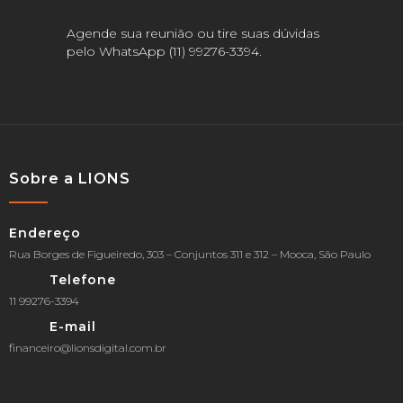
Agende sua reunião ou tire suas dúvidas
pelo WhatsApp (11) 99276-3394.
Sobre a LIONS
Endereço
Rua Borges de Figueiredo, 303 – Conjuntos 311 e 312 – Mooca, São Paulo
Telefone
11 99276-3394
E-mail
financeiro@lionsdigital.com.br