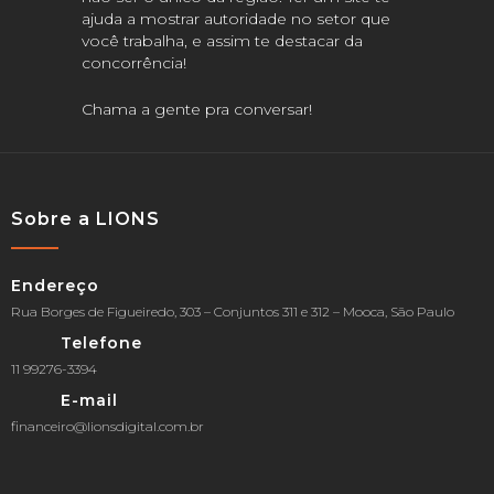
ajuda a mostrar autoridade no setor que
você trabalha, e assim te destacar da
concorrência!
Chama a gente pra conversar!
Sobre a LIONS
Endereço
Rua Borges de Figueiredo, 303 – Conjuntos 311 e 312 – Mooca, São Paulo
Telefone
11 99276-3394
E-mail
financeiro@lionsdigital.com.br