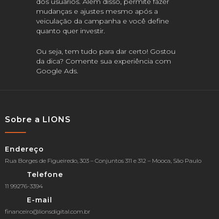
dos usuários. Além disso, permite fazer
mudanças e ajustes mesmo após a
veiculação da campanha e você define
quanto quer investir.
Ou seja, tem tudo para dar certo! Gostou
da dica? Comente sua experiência com
Google Ads.
Sobre a LIONS
Endereço
Rua Borges de Figueiredo, 303 – Conjuntos 311 e 312 – Mooca, São Paulo
Telefone
11 99276-3394
E-mail
financeiro@lionsdigital.com.br